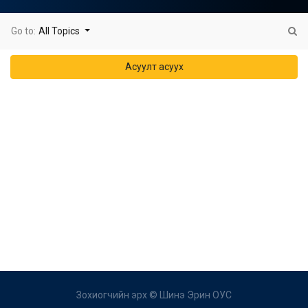
Go to:
All Topics
Асуулт асуух
Зохиогчийн эрх ©
Шинэ Эрин ОУС