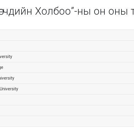
өгчдийн Холбоо”-ны он оны 
versity
ge
iversity
University