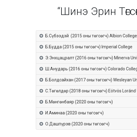
“Шинэ Эрин Төгс
Б.Сүбээдэй (2015 оны төгсөгч) Albion College
Б.Будда (2015 оны төгсөгч) Imperial College
Э.Энхцацралт (2016 оны төгсөгч) Minerva Uni
Ш.Анударь (2016 оны төгсөгч) Colorado Colle
Б.Болдсайхан (2017 оны төгсөгч) Wesleyan Un
С.Төгөлдөр (2018 оны төгсөгч) Eötvös Loránd 
Б.Мөнгөнбаяр (2020 оны төгсөгч)
И.Аминаа (2020 оны төгсөгч)
О.Дашпүрэв (2020 оны төгсөгч)