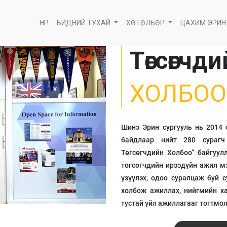
НҮҮР
БИДНИЙ ТУХАЙ
ХӨТӨЛБӨР
ЦАХИМ ЭРИН
Төгсөгчд
ХОЛБОО
Шинэ Эрин сургууль нь 2014 
байдлаар нийт 280 сурагч
Төгсөгчдийн Холбоо” байгуул
төгсөгчдийн ирээдүйн ажил м
үзүүлэх, одоо суралцаж буй 
холбож ажиллах, нийгмийн ха
тустай үйл ажиллагааг тогтмол