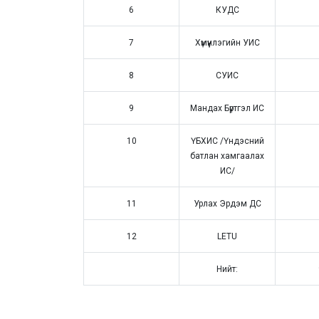
6
КУДС
7
Хүмүүнлэгийн УИС
8
СУИС
9
Мандах Бүртгэл ИС
10
ҮБХИС /Үндэсний
батлан хамгаалах
ИС/
11
Урлах Эрдэм ДС
12
LETU
Нийт: