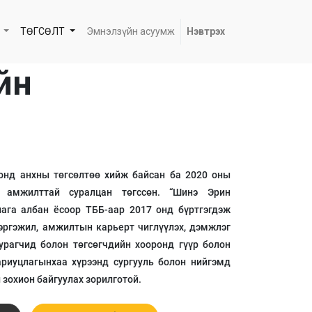
ТӨГСӨЛТ
Эмнэлзүйн асуумж
Нэвтрэх
ийн
онд анхны төгсөлтөө хийж байсан ба 2020 оны
 амжилттай суралцан төгссөн. “Шинэ Эрин
лага албан ёсоор ТББ-аар 2017 онд бүртгэгдэж
эргэжил, амжилтын карьерт чиглүүлэх, дэмжлэг
сурагчид болон төгсөгчдийн хооронд гүүр болон
риуцлагынхаа хүрээнд сургууль болон нийгэмд
 зохион байгуулах зорилготой.