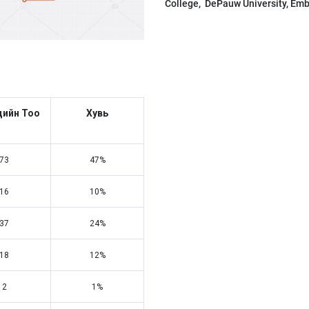
College, DePauw University, Embr
чдийн Тоо
Хувь
73
47%
16
10%
37
24%
18
12%
2
1%