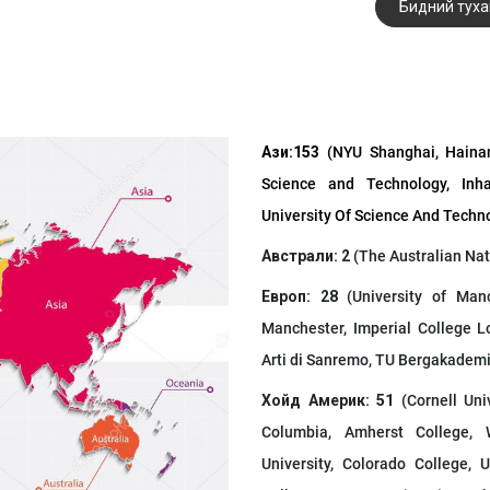
Бидний туха
Ази:153
(NYU Shanghai, Hainan 
Science and Technology, Inha
University Of Science And Techno
Австрали: 2
(The Australian Nat
Европ: 28
(University of Man
Manchester, Imperial College L
Arti di Sanremo, TU Bergakademi
Хойд Америк: 51
(Cornell Univ
Columbia, Amherst College, W
University, Colorado College, 