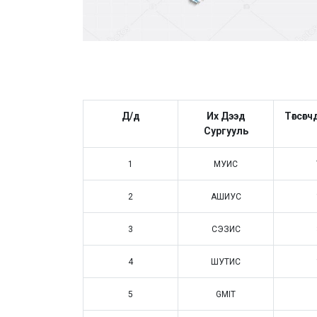
Д/д
Их Дээд
Төгсөг
Сургууль
1
МУИС
2
АШИУС
3
СЭЗИС
4
ШУТИС
5
GMIT