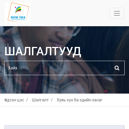
ШАЛГАЛТУУД
Үндсэн цэс
Шалгалт
Хувь хүн ба эдийн засаг