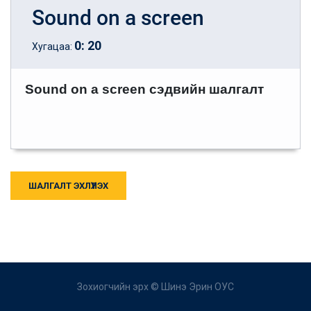
Sound on a screen
0
:
20
Хугацаа:
Sound on a screen сэдвийн шалгалт
ШАЛГАЛТ ЭХЛҮҮЛЭХ
Зохиогчийн эрх ©
Шинэ Эрин ОУС