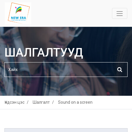
ШАЛГАЛТУУД
Үндсэн цэс
Шалгалт
Sound on a screen