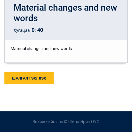
Material changes and new
words
0
:
40
Хугацаа:
Material changes and new words
ШАЛГАЛТ ЭХЛҮҮЛЭХ
Зохиогчийн эрх ©
Шинэ Эрин ОУС