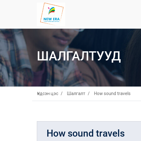
ШАЛГАЛТУУД
Үндсэн цэс
Шалгалт
How sound travels
How sound travels