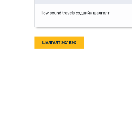
How sound travels сэдвийн шалгалт
ШАЛГАЛТ ЭХЛҮҮЛЭХ