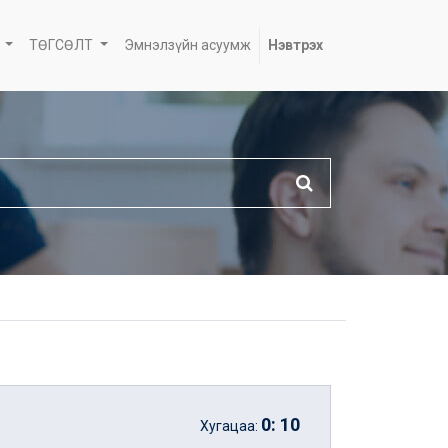
ТӨГСӨЛТ
Эмнэлзүйн асуумж
Нэвтрэх
0
:
10
Хугацаа: