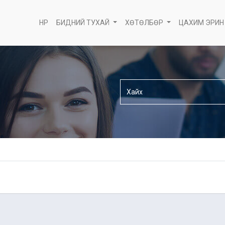
НҮҮР
БИДНИЙ ТУХАЙ
ХӨТӨЛБӨР
ЦАХИМ ЭРИН