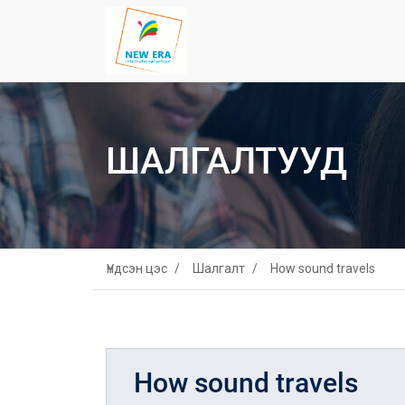
ШАЛГАЛТУУД
Үндсэн цэс
Шалгалт
How sound travels
How sound travels