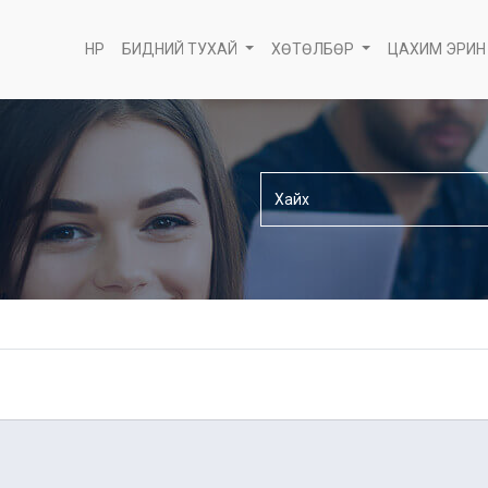
НҮҮР
БИДНИЙ ТУХАЙ
ХӨТӨЛБӨР
ЦАХИМ ЭРИН