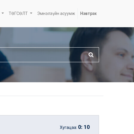
ТӨГСӨЛТ
Эмнэлзүйн асуумж
Нэвтрэх
0
:
10
Хугацаа: