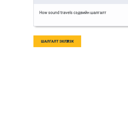
How sound travels сэдвийн шалгалт
ШАЛГАЛТ ЭХЛҮҮЛЭХ