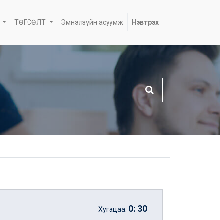
ТӨГСӨЛТ
Эмнэлзүйн асуумж
Нэвтрэх
0
:
30
Хугацаа: