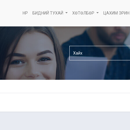
НҮҮР
БИДНИЙ ТУХАЙ
ХӨТӨЛБӨР
ЦАХИМ ЭРИН