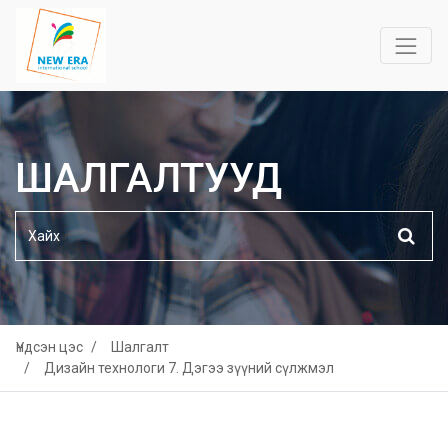
ШАЛГАЛТУУД
Үндсэн цэс
Шалгалт
Дизайн технологи 7. Дэгээ зүүний сүлжмэл