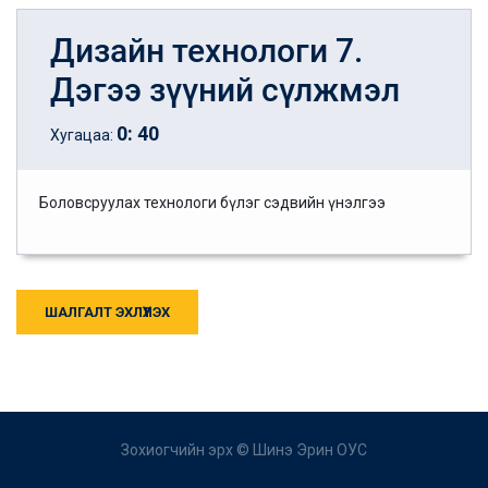
Дизайн технологи 7.
Дэгээ зүүний сүлжмэл
0
:
40
Хугацаа:
Боловсруулах технологи бүлэг сэдвийн үнэлгээ
ШАЛГАЛТ ЭХЛҮҮЛЭХ
Зохиогчийн эрх ©
Шинэ Эрин ОУС