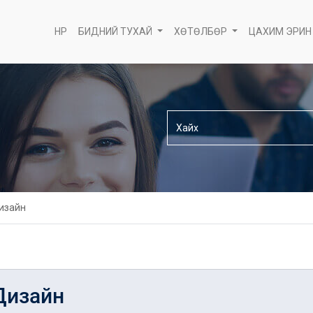
НҮҮР
БИДНИЙ ТУХАЙ
ХӨТӨЛБӨР
ЦАХИМ ЭРИН
изайн
Дизайн