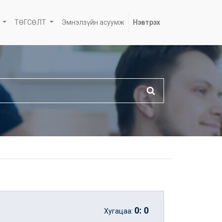
ТӨГСӨЛТ
Эмнэлзүйн асуумж
Нэвтрэх
0
:
0
Хугацаа: