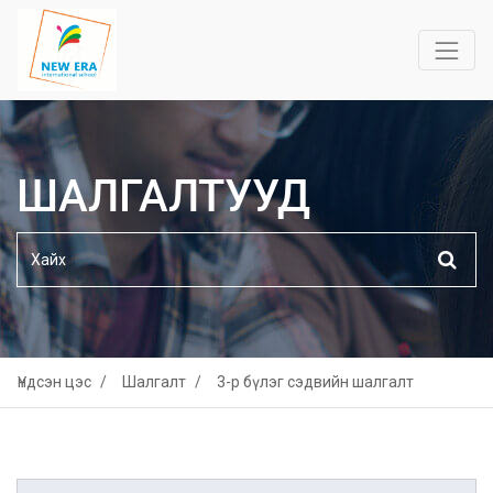
ШАЛГАЛТУУД
Үндсэн цэс
Шалгалт
3-р бүлэг сэдвийн шалгалт