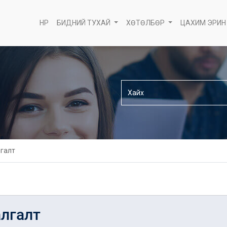
НҮҮР
БИДНИЙ ТУХАЙ
ХӨТӨЛБӨР
ЦАХИМ ЭРИН
лгалт
алгалт