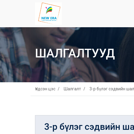
ШАЛГАЛТУУД
Үндсэн цэс
Шалгалт
3-р бүлэг сэдвийн ша
3-р бүлэг сэдвийн ш