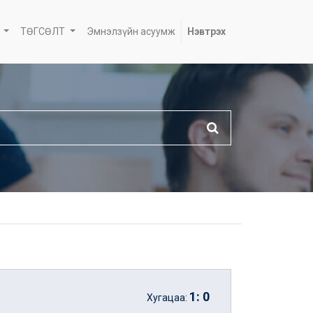
ТӨГСӨЛТ
Эмнэлзүйн асуумж
Нэвтрэх
1
:
0
Хугацаа: