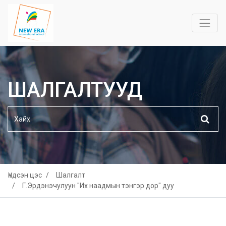
ШАЛГАЛТУУД
Үндсэн цэс
Шалгалт
Г.Эрдэнэчулуун "Их наадмын тэнгэр дор" дуу