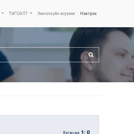
ТӨГСӨЛТ
Эмнэлзүйн асуумж
Нэвтрэх
1
:
0
Хугацаа: