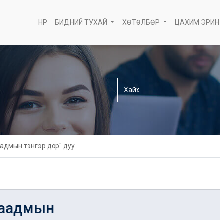
НҮҮР
БИДНИЙ ТУХАЙ
ХӨТӨЛБӨР
ЦАХИМ ЭРИН
аадмын тэнгэр дор" дуу
наадмын