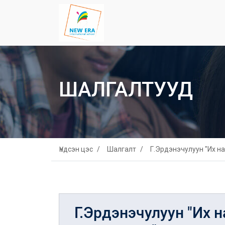
ШАЛГАЛТУУД
Үндсэн цэс
Шалгалт
Г.Эрдэнэчулуун "Их н
Г.Эрдэнэчулуун "Их 