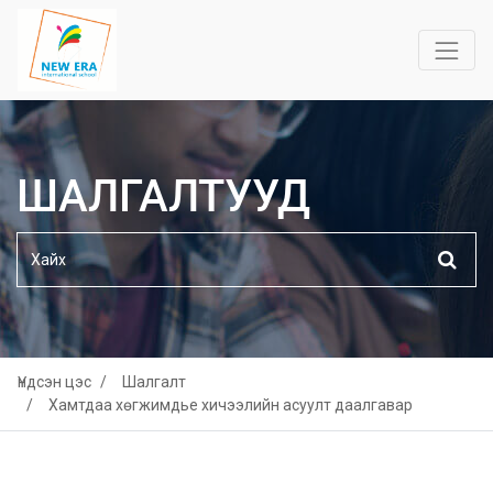
ШАЛГАЛТУУД
Үндсэн цэс
Шалгалт
Хамтдаа хөгжимдье хичээлийн асуулт даалгавар