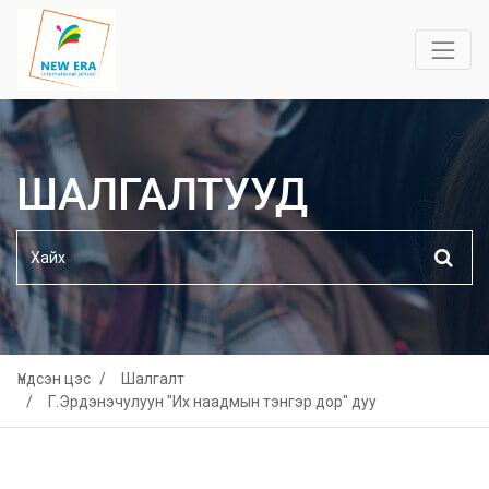
ШАЛГАЛТУУД
Үндсэн цэс
Шалгалт
Г.Эрдэнэчулуун "Их наадмын тэнгэр дор" дуу