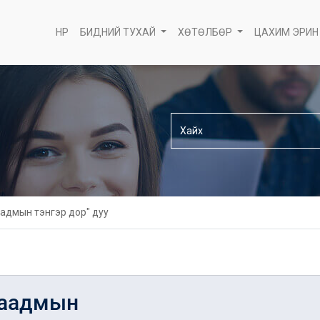
НҮҮР
БИДНИЙ ТУХАЙ
ХӨТӨЛБӨР
ЦАХИМ ЭРИН
аадмын тэнгэр дор" дуу
наадмын