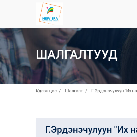
ШАЛГАЛТУУД
Үндсэн цэс
Шалгалт
Г.Эрдэнэчулуун "Их н
Г.Эрдэнэчулуун "Их 