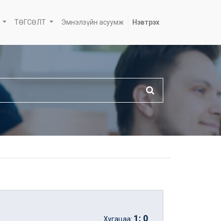
ТӨГСӨЛТ
Эмнэлзүйн асуумж
Нэвтрэх
1
:
0
Хугацаа: