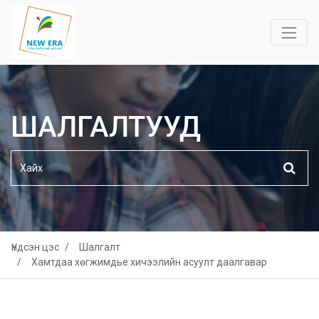
ШАЛГАЛТУУД
Үндсэн цэс
Шалгалт
Хамтдаа хөгжимдье хичээлийн асуулт даалгавар