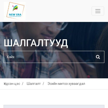
ШАЛГАЛТУУД
Үндсэн цэс
Шалгалт
Эсийн митоз хуваагдал