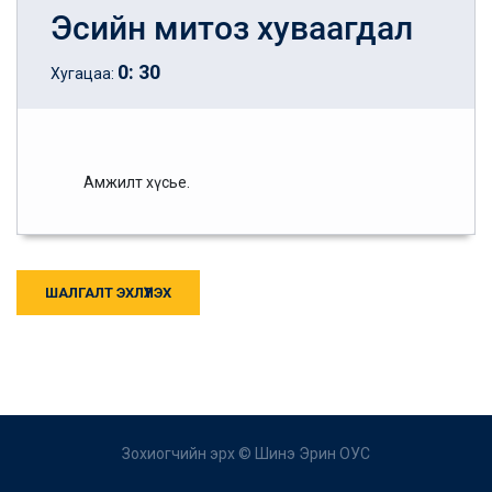
Эсийн митоз хуваагдал
0
:
30
Хугацаа:
Амжилт хүсье.
ШАЛГАЛТ ЭХЛҮҮЛЭХ
Зохиогчийн эрх ©
Шинэ Эрин ОУС