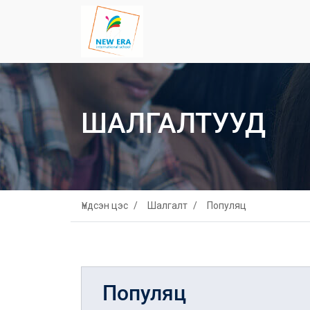
ШАЛГАЛТУУД
Үндсэн цэс
Шалгалт
Популяц
Популяц