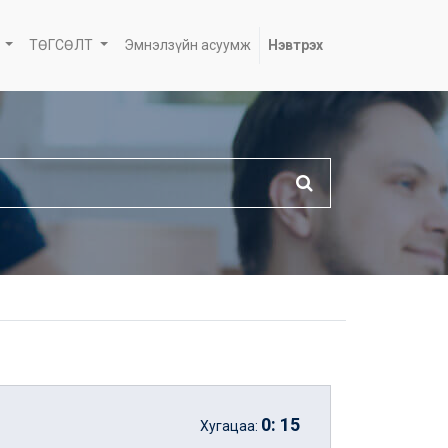
ТӨГСӨЛТ
Эмнэлзүйн асуумж
Нэвтрэх
0
:
15
Хугацаа: