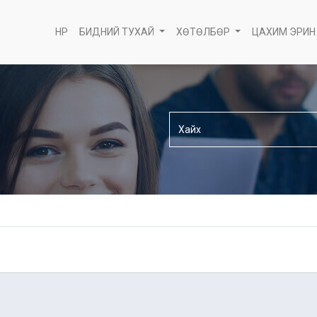
НҮҮР
БИДНИЙ ТУХАЙ
ХӨТӨЛБӨР
ЦАХИМ ЭРИН