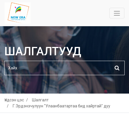
ШАЛГАЛТУУД
Үндсэн цэс
Шалгалт
Г.Эрдэнэчулуун "Улаанбаатартаа бид хайртай" дуу