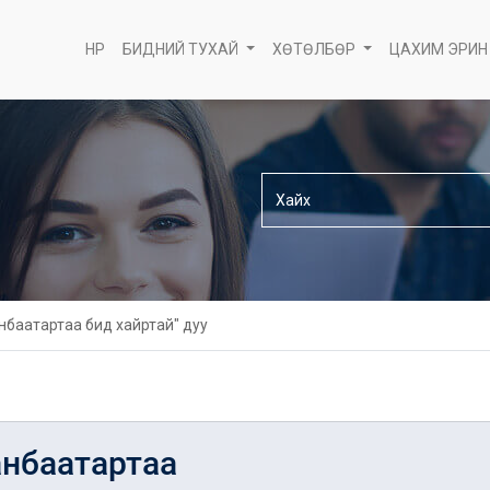
НҮҮР
БИДНИЙ ТУХАЙ
ХӨТӨЛБӨР
ЦАХИМ ЭРИН
нбаатартаа бид хайртай" дуу
анбаатартаа