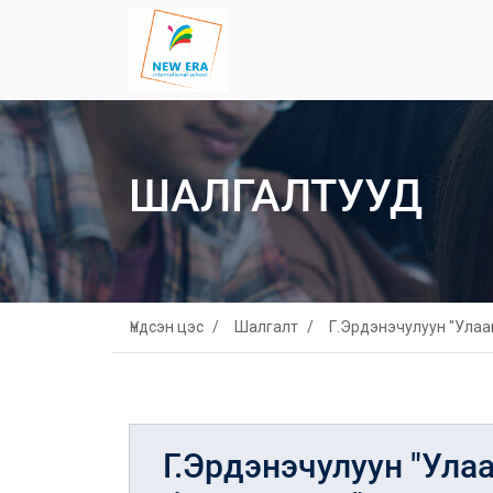
ШАЛГАЛТУУД
Үндсэн цэс
Шалгалт
Г.Эрдэнэчулуун "Улаа
Г.Эрдэнэчулуун "Ула