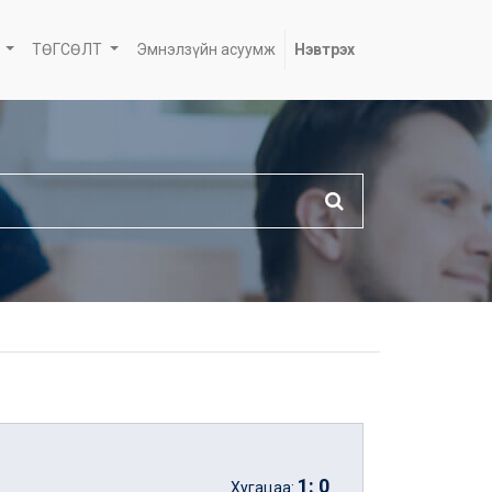
ТӨГСӨЛТ
Эмнэлзүйн асуумж
Нэвтрэх
1
:
0
Хугацаа: