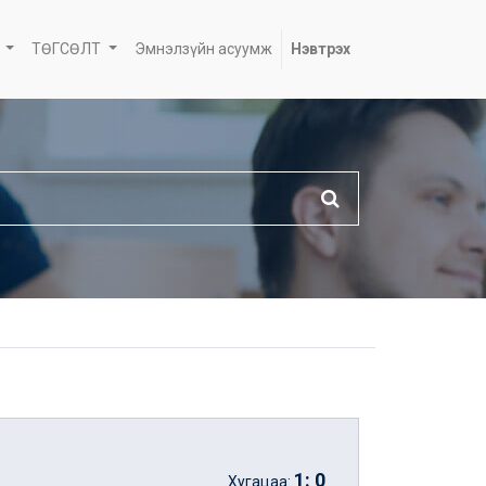
ТӨГСӨЛТ
Эмнэлзүйн асуумж
Нэвтрэх
1
:
0
Хугацаа: