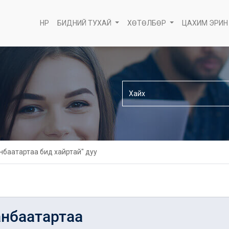
НҮҮР
БИДНИЙ ТУХАЙ
ХӨТӨЛБӨР
ЦАХИМ ЭРИН
нбаатартаа бид хайртай" дуу
анбаатартаа