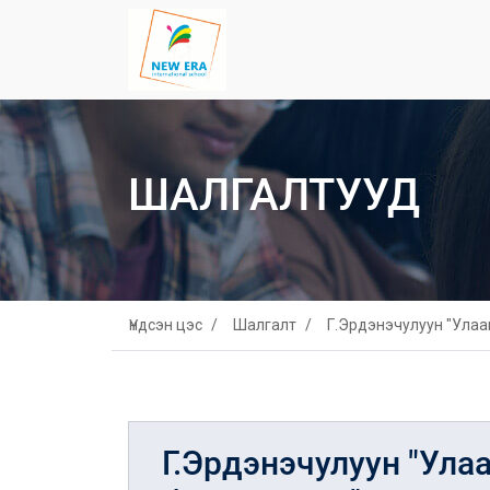
ШАЛГАЛТУУД
Үндсэн цэс
Шалгалт
Г.Эрдэнэчулуун "Улаа
Г.Эрдэнэчулуун "Ула