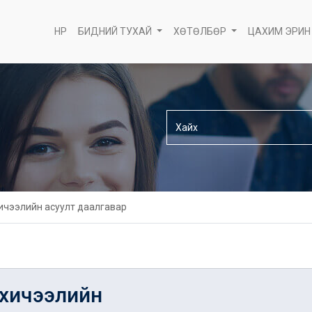
НҮҮР
БИДНИЙ ТУХАЙ
ХӨТӨЛБӨР
ЦАХИМ ЭРИН
ичээлийн асуулт даалгавар
хичээлийн