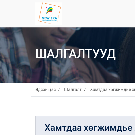
ШАЛГАЛТУУД
Үндсэн цэс
Шалгалт
Хамтдаа хөгжимдье х
Хамтдаа хөгжимдье 