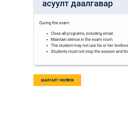
асуулт даалгавар
During the exam:
Close all programs, including email.
Maintain silence in the exam room.
The student may not use his or her textbook
Students must not stop the session and then
ШАЛГАЛТ ЭХЛҮҮЛЭХ