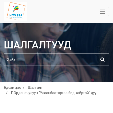
ШАЛГАЛТУУД
Үндсэн цэс
Шалгалт
Г.Эрдэнэчулуун "Улаанбаатартаа бид хайртай" дуу