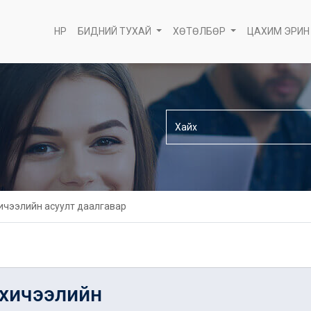
НҮҮР
БИДНИЙ ТУХАЙ
ХӨТӨЛБӨР
ЦАХИМ ЭРИН
ичээлийн асуулт даалгавар
хичээлийн