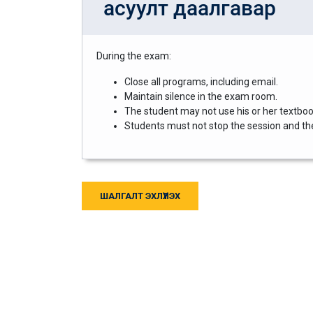
асуулт даалгавар
During the exam:
Close all programs, including email.
Maintain silence in the exam room.
The student may not use his or her textbook
Students must not stop the session and then
ШАЛГАЛТ ЭХЛҮҮЛЭХ