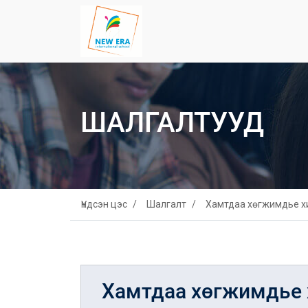
ШАЛГАЛТУУД
Үндсэн цэс
Шалгалт
Хамтдаа хөгжимдье х
Хамтдаа хөгжимдье 