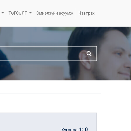
ТӨГСӨЛТ
Эмнэлзүйн асуумж
Нэвтрэх
1
:
0
Хугацаа: