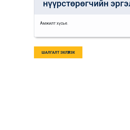
нүүрстөрөгчийн эргэ
Амжилт хүсье.
ШАЛГАЛТ ЭХЛҮҮЛЭХ