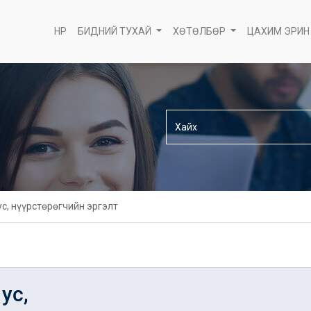
НҮҮР
БИДНИЙ ТУХАЙ
ХӨТӨЛБӨР
ЦАХИМ ЭРИН
ус, нүүрстөрөгчийн эргэлт
ус,