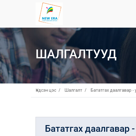
ШАЛГАЛТУУД
Үндсэн цэс
Шалгалт
Бататгах даалгавар - 
Бататгах даалгавар - 