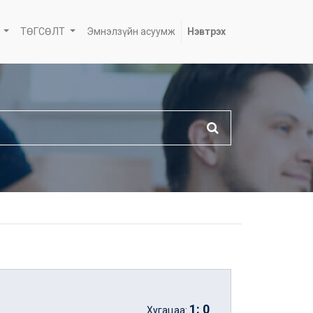
ТӨГСӨЛТ
Эмнэлзүйн асуумж
Нэвтрэх
1
:
0
Хугацаа: