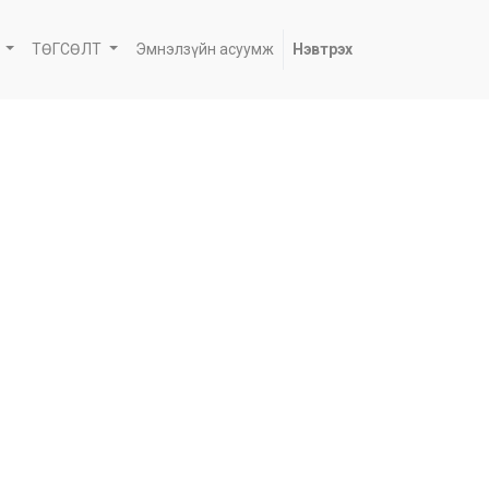
ТӨГСӨЛТ
Эмнэлзүйн асуумж
Нэвтрэх