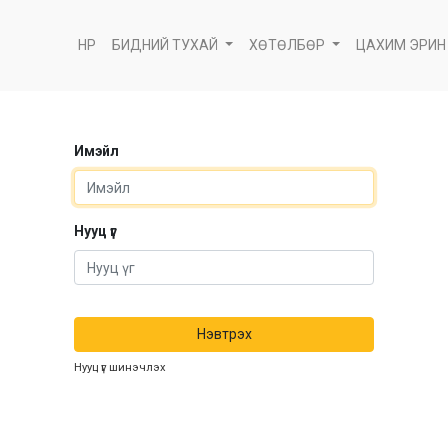
НҮҮР
БИДНИЙ ТУХАЙ
ХӨТӨЛБӨР
ЦАХИМ ЭРИН
Имэйл
Нууц үг
Нэвтрэх
Нууц үг шинэчлэх