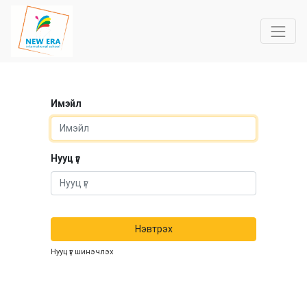
Имэйл
Нууц үг
Нэвтрэх
Нууц үг шинэчлэх