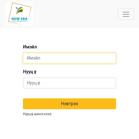
Имэйл
Нууц үг
Нэвтрэх
Нууц үг шинэчлэх