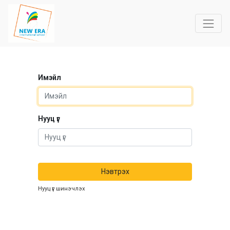
Имэйл
Нууц үг
Нэвтрэх
Нууц үг шинэчлэх