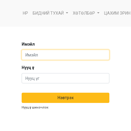
НҮҮР
БИДНИЙ ТУХАЙ
ХӨТӨЛБӨР
ЦАХИМ ЭРИН
Имэйл
Нууц үг
Нэвтрэх
Нууц үг шинэчлэх