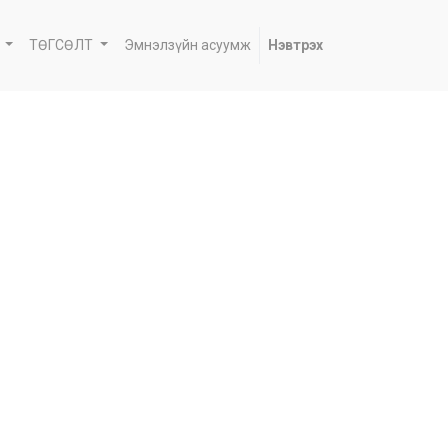
ТӨГСӨЛТ
Эмнэлзүйн асуумж
Нэвтрэх