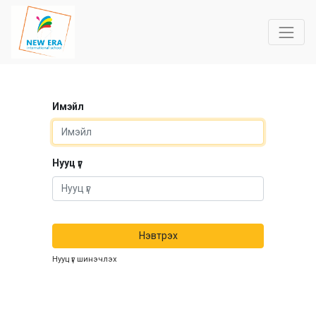
Имэйл
Нууц үг
Нэвтрэх
Нууц үг шинэчлэх