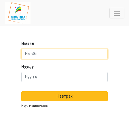
Имэйл
Нууц үг
Нэвтрэх
Нууц үг шинэчлэх