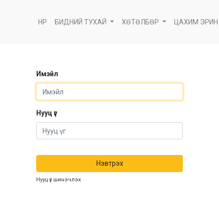
НҮҮР
БИДНИЙ ТУХАЙ
ХӨТӨЛБӨР
ЦАХИМ ЭРИН
Имэйл
Нууц үг
Нэвтрэх
Нууц үг шинэчлэх