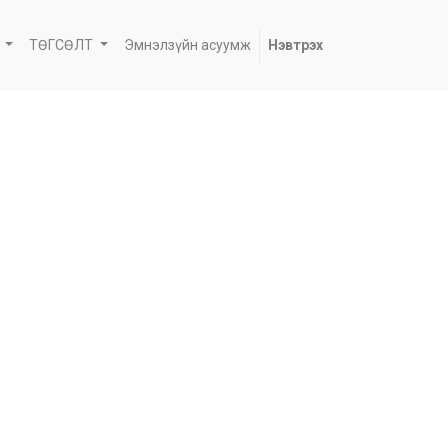
ТӨГСӨЛТ
Эмнэлзүйн асуумж
Нэвтрэх