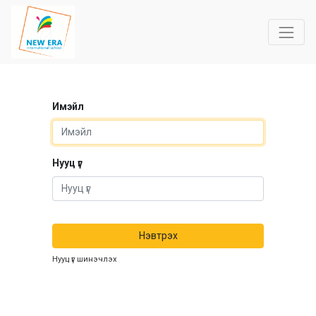
Имэйл
Нууц үг
Нэвтрэх
Нууц үг шинэчлэх