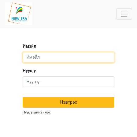
Имэйл
Нууц үг
Нэвтрэх
Нууц үг шинэчлэх