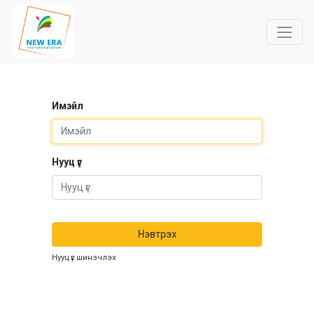
Имэйл
Нууц үг
Нэвтрэх
Нууц үг шинэчлэх