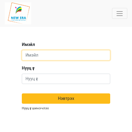
Имэйл
Нууц үг
Нэвтрэх
Нууц үг шинэчлэх