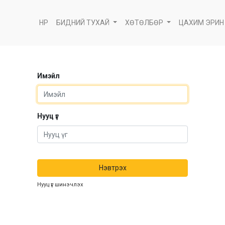
НҮҮР
БИДНИЙ ТУХАЙ
ХӨТӨЛБӨР
ЦАХИМ ЭРИН
Имэйл
Нууц үг
Нэвтрэх
Нууц үг шинэчлэх