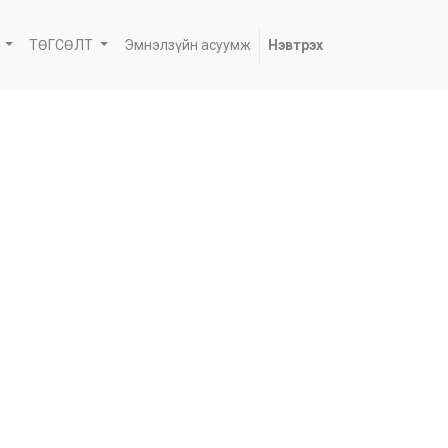
ТӨГСӨЛТ
Эмнэлзүйн асуумж
Нэвтрэх