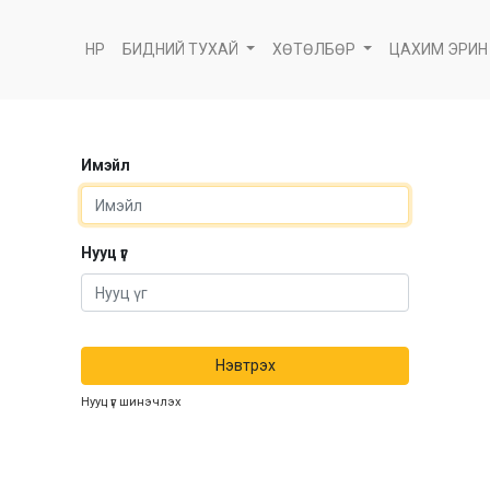
НҮҮР
БИДНИЙ ТУХАЙ
ХӨТӨЛБӨР
ЦАХИМ ЭРИН
Имэйл
Нууц үг
Нэвтрэх
Нууц үг шинэчлэх