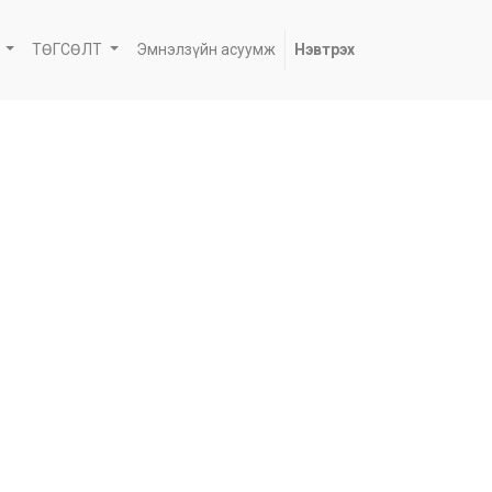
ТӨГСӨЛТ
Эмнэлзүйн асуумж
Нэвтрэх