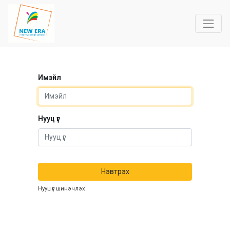
Имэйл
Нууц үг
Нэвтрэх
Нууц үг шинэчлэх