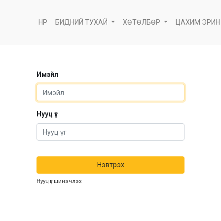
НҮҮР
БИДНИЙ ТУХАЙ
ХӨТӨЛБӨР
ЦАХИМ ЭРИН
Имэйл
Нууц үг
Нэвтрэх
Нууц үг шинэчлэх