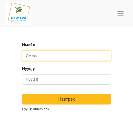
Имэйл
Нууц үг
Нэвтрэх
Нууц үг шинэчлэх