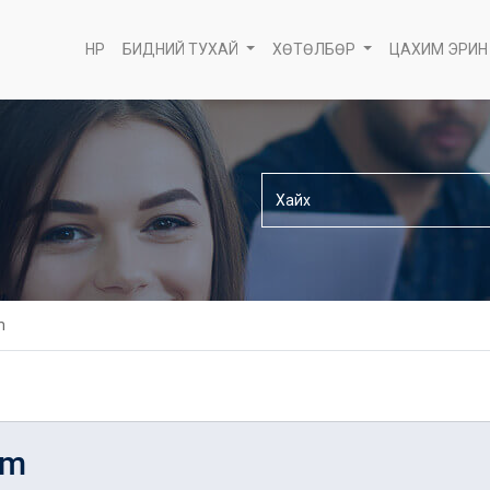
НҮҮР
БИДНИЙ ТУХАЙ
ХӨТӨЛБӨР
ЦАХИМ ЭРИН
m
am