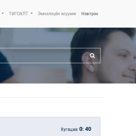
ТӨГСӨЛТ
Эмнэлзүйн асуумж
Нэвтрэх
0
:
40
Хугацаа: