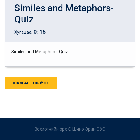
Similes and Metaphors-
Quiz
0
:
15
Хугацаа:
Similes and Metaphors- Quiz
ШАЛГАЛТ ЭХЛҮҮЛЭХ
Зохиогчийн эрх ©
Шинэ Эрин ОУС