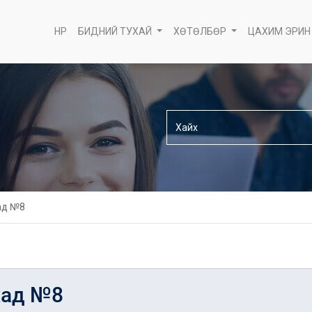
НҮҮР
БИДНИЙ ТУХАЙ
ХӨТӨЛБӨР
ЦАХИМ ЭРИН
ад №8
хад №8