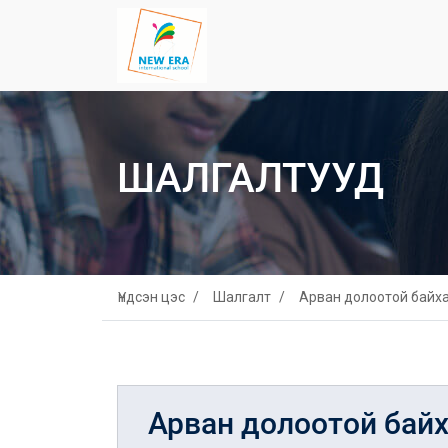
ШАЛГАЛТУУД
Үндсэн цэс
Шалгалт
Арван долоотой байх
Арван долоотой бай