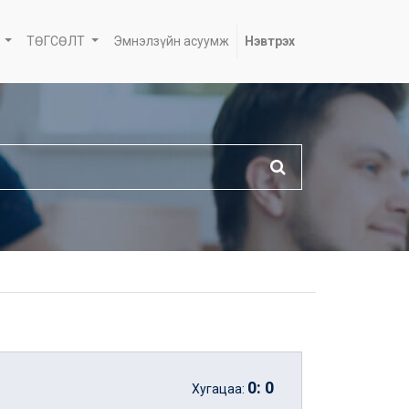
ТӨГСӨЛТ
Эмнэлзүйн асуумж
Нэвтрэх
0
:
0
Хугацаа: