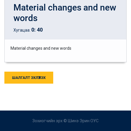
Material changes and new
words
0
:
40
Хугацаа:
Material changes and new words
ШАЛГАЛТ ЭХЛҮҮЛЭХ
Зохиогчийн эрх ©
Шинэ Эрин ОУС