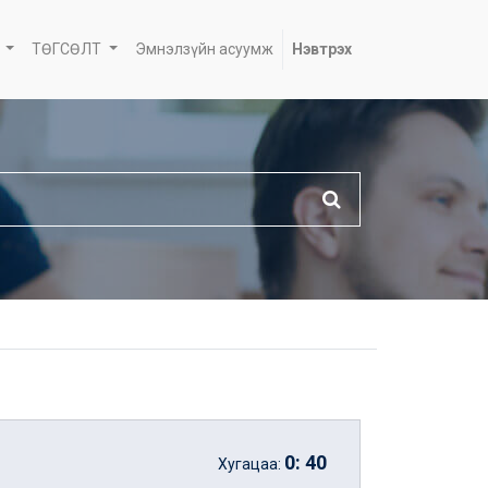
ТӨГСӨЛТ
Эмнэлзүйн асуумж
Нэвтрэх
0
:
40
Хугацаа: