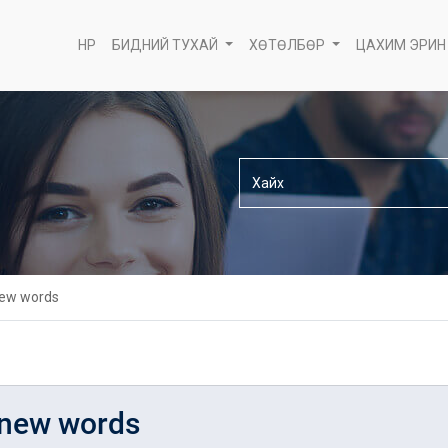
НҮҮР
БИДНИЙ ТУХАЙ
ХӨТӨЛБӨР
ЦАХИМ ЭРИН
new words
 new words