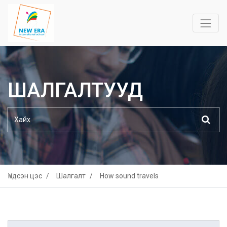
ШАЛГАЛТУУД
Үндсэн цэс
Шалгалт
How sound travels