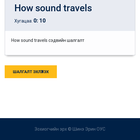
How sound travels
0
:
10
Хугацаа:
How sound travels сэдвийн шалгалт
ШАЛГАЛТ ЭХЛҮҮЛЭХ
Зохиогчийн эрх ©
Шинэ Эрин ОУС